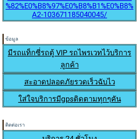
%82%E0%B8%97%E0%B8%B1%E0%B8%
A2-103671185040045/
ข้อมูล
มีรถแท็กซี่รถตู้ VIP รถไพรเวทไว้บริการ
ลูกค้า
สะอาดปลอดภัยรวดเร็วฉับไว
ใส่ใจบริการมีgpsติดตามทุกๆคัน
ติดต่อเรา
บริการ 24 ชั่วโมง