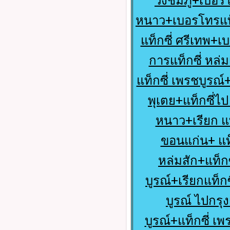
วังชมภู+เบอร์โ
หนาว+เบอรโทรแท็ก
แท็กซี่ ศรีเทพ+เบ
การแท็กซี่ หล่ม
แท็กซี่ เพรชบูรณ์+
พุเตย+แท็กซี่ไป 
หนาว+เรียก แท
ขอนแก่น+ แท็ก
หล่มสัก+แท็ก
บูรณ์+เรียกแท็ก
บูรณ์ ไปกรุ
บูรณ์+แท็กซี่ เ