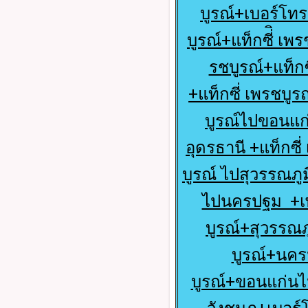
บูรณ์+เบอร์โทร
บูรณ์+แท็กซี่ิ เ
รชบูรณ์+แท็กซ
+แท็กซี่ เพรชบูร
บูรณ์ไปขอนแก่
อุดรธานี +แท็กซี่
บูรณ์ ไปสุวรรณภู
ไปนครปฐม +เพ
บูรณ์+สุวรรณภ
บูรณ์+นคร
บูรณ์+ขอนแก่นไป 