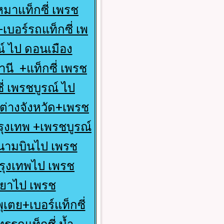
หมาแท็กซี่ เพรช
เบอร์รถแท็กซี่ เพ
ณ์ ไป ดอนเมือง
านี +แท็กซี่ เพรช
่ เพรชบูรณ์ ไป
ไปต่างจังหวัด+เพรช
รุงเทพ +เพรชบูรณ์
นามบินไป เพรช
กรุงเทพไป เพรช
ธยาไป เพรช
ุเตย+เบอร์แท็กซี่