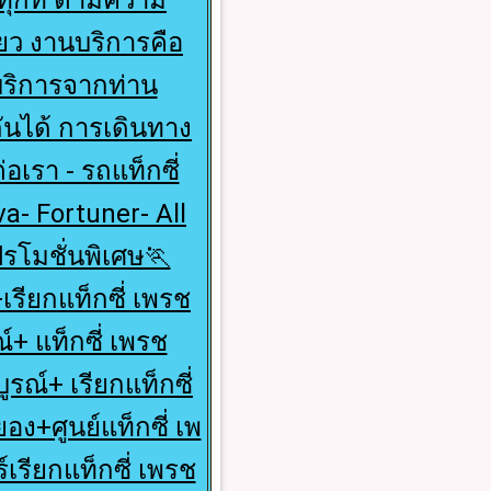
่ยว งานบริการคือ
บริการจากท่าน
ันได้ การเดินทาง
อเรา - รถแท็กซี่
ova- Fortuner- All
รโมชั่นพิเศษ🏃
+เรียกแท็กซี่ เพรช
์+ แท็กซี่ เพรช
รณ์+ เรียกแท็กซี่
อง+ศูนย์แท็กซี่ เพ
์เรียกแท็กซี่ เพรช